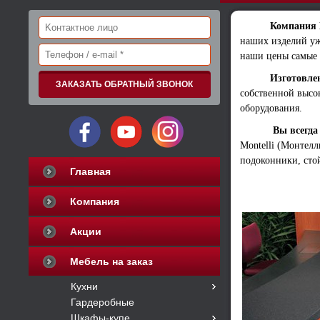
Компания 
наших изделий уж
наши цены самые 
Изготовле
собственной высо
оборудования.
Вы всегда
Montelli (Монтелл
подоконники, стой
Главная
Компания
Акции
Мебель на заказ
Кухни
Гардеробные
Шкафы-купе