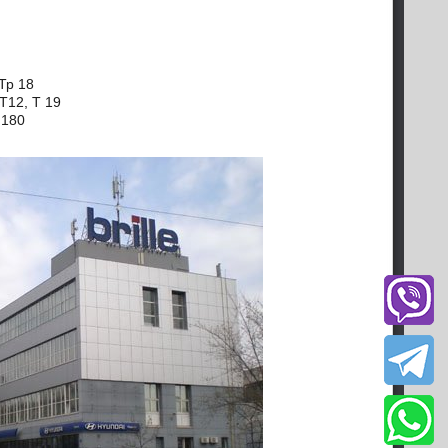
 Тр 18
Т12, Т 19
 180