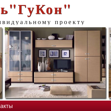
ь"ГуКон"
дивидуальному проекту
такты