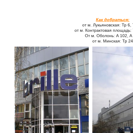
Как добраться:
от м. Лукьяновская: Тр 6,
от м. Контрактовая площадь: 
От м. Оболонь: А 102, А
от м. Минская: Тр 24